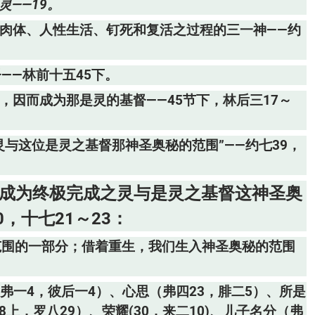
——19。
为肉体、人性生活、钉死和复活之过程的三一神——约
——林前十五45下。
，因而成为那是灵的基督——45节下，林后三17～
灵与这位是灵之基督那神圣奥秘的范围”——约七39，
上成为终极完成之灵与是灵之基督这神圣奥
，十七21～23：
范围的一部分；借着重生，我们生入神圣奥秘的范围
（弗一4，彼后一4）、心思（弗四23，腓二5）、所是
上，罗八29）、荣耀(30，来二10)、儿子名分（弗