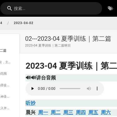
搜索...
/
04
2023-04-02
02---2023-04 夏季训练｜第二篇
2023-04 夏季训练｜第二篇纲目
第二篇
总题：在主显现以前，主的恢复之中心负担与现有真理的概览
2023-04 夏季训练｜第
的范围
🔊🔊讲台音频
壹 主恢复里所有的圣徒，都需要对物质的范围和神圣奥秘的范围有清楚的看见，有异象——箴二九18上，徒二六19：
贰 三一神自己就是神圣奥秘的范围—十四10～11：
听抄
叁 我们今天可以进入并活在其中之神圣奥秘的范围，事实上不仅仅是三一神那神圣奥秘的范围，乃是终极完成之灵与是灵之基督那神圣奥秘的范围——腓一19，罗八9，林后三17～18，加三14：
晨兴
周一
周二
周三
周四
周五
周六