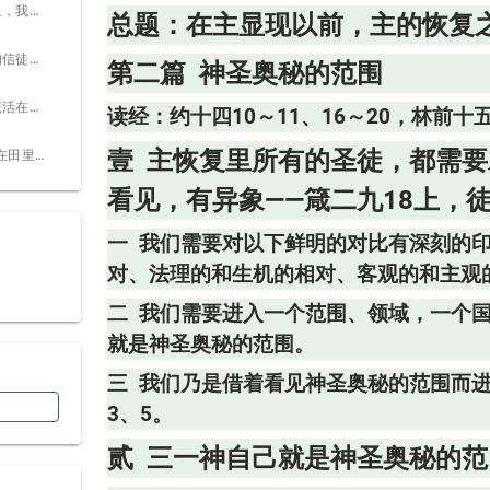
肆 在我们的经历里，我们实际上成为终极完成之灵与是灵之基督这神圣奥秘范围的一部分——约十四16～20，十七21～23：
总题：在主显现以前，主的恢复
伍 我们在基督里的信徒，神的儿女，应当活在神圣奥秘的范围里 ——罗八16，约十四2～3、20，林前十五45下，加三14，林后三17～18：
第二篇 神圣奥秘的范围
陆 每一位信徒都该活在神圣奥秘的范围里，并且该是神圣奥秘的人，是属人的，却神圣的活着—加二20，林后十1，十三14：
读经：约十四10～11、16～20，林前十五
壹 主恢复里所有的圣徒，都需
柒 “那时，两个人在田里，取去一个，撇下一个。两个女人在磨坊推磨，取去一个，撇下一个”——太二四40～41:
看见，有异象——箴二九18上，徒
一 我们需要对以下鲜明的对比有深刻的
对、法理的和生机的相对、客观的和主观的
二 我们需要进入一个范围、领域，一个
就是神圣奥秘的范围。
三 我们乃是借着看见神圣奥秘的范围而
3、5。
贰 三一神自己就是神圣奥秘的范围