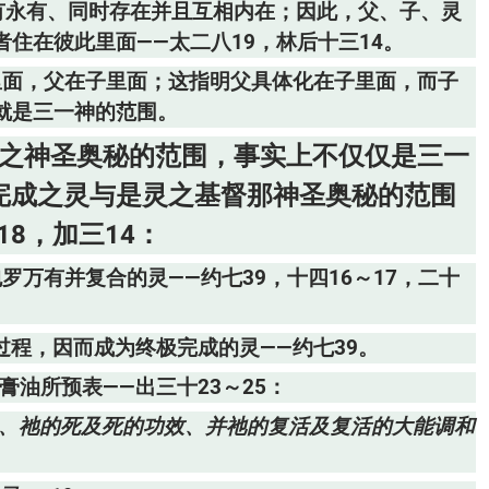
有永有、同时存在并且互相内在；因此，父、子、灵
住在彼此里面——太二八19，林后十三14。
里面，父在子里面；这指明父具体化在子里面，而子
就是三一神的范围。
中之神圣奥秘的范围，事实上不仅仅是三一
完成之灵与是灵之基督那神圣奥秘的范围
18，加三14：
罗万有并复合的灵——约七39，十四16～17，二十
过程，因而成为终极完成的灵——约七39。
膏油所预表——出三十23～25：
性、祂的死及死的功效、并祂的复活及复活的大能调和