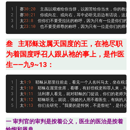
赛
30
:
20
  主虽以艰难给你当饼，以困苦给你当水，你的教师
赛
30
:
21
  你或向左、或向右，耳中必听见后边有话说，这是
太
23
:
8
  但你们不要受拉比的称呼，因为只有一位是你们的夫
太
23
:
10
  也不要受师尊的称呼，因为只有一位是你们的师
叁 主耶稣这属天国度的王，在祂尽职
为着国度呼召人跟从祂的事上，是作医
生——九9~13：
太
9
:
9
  耶稣从那里往前走，看见一个人名叫马太，坐在税关
太
9
:
10
  耶稣在屋里坐席，看哪，有好些税吏和罪人来，与耶
太
9
:
11
  法利赛人看见，就对耶稣的门徒说，你们的老师为什
太
9
:
12
  耶稣听见，就说，强健的人用不着医生，有病的人才
太
9
:
13
  你们去研究，“我要的是怜悯，不是祭祀”，是什
一 审判官的审判是按着公义，医生的医治是按着
怜悯和恩典。