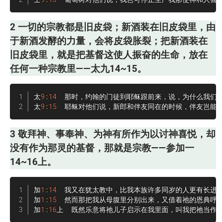
2 一切的宗教都是旧皮袋；新酒装在旧皮袋里，由
于新酒发酵的力量，会将皮袋胀裂；把新酒装在
旧皮袋里，就是把基督这使人振奋的生命，放在
任何一种宗教里——太九14~15。
太
9
:
14
  那时，约翰的门徒到耶稣跟前来，说，为什么我们
太
9
:
15
  耶稣对他们说，新郎和伴友同在的时候，伴友岂能
3 敬拜神、事奉神、为神有所作为以讨神喜悦，却
没有作为那灵的基督，那就是宗教——参加一
14~16上。
加
1
:
14
  我又在犹太教中，比我本族许多同岁的人更有长进，
加
1
:
15
  然而那把我从母腹里分别出来，又借着祂的恩典呼召
加
1
:
16
上  既然乐意将祂儿子启示在我里面，叫我把祂当作福