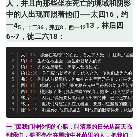
人，并且向那些坐在死亡的境域和阴影
中的人出现而照着他们——太四16，约
一4
13，林后四
5，十二36，弗五8，西一12
6~7，徒二六18：
太
4
:
16
  那坐在黑暗中的百姓，看见了大光；并且向那些坐在
约
1
:
4
  生命在祂里面，这生命就是人的光。

约
1
:
5
  光照在黑暗里，黑暗未曾胜过光。

约
12
:
36
  你们应当趁着有光，信入这光，使你们成为光的儿
弗
5
:
8
  你们从前是黑暗，但如今在主里面乃是光，行事为人
西
1
:
12
  感谢父，叫你们够资格在光中同得所分给众圣徒的分
西
1
:
13
  祂拯救了我们脱离黑暗的权势，把我们迁入祂爱子的
林后
4
:
6
  因为那说光要从黑暗里照出来的神，已经照在我们
林后
4
:
7
  但我们有这宝贝在瓦器里，要显明这超越的能力，
徒
26
:
18
  我差你到他们那里去，叫他们的眼睛得开，从黑
一 “因我们神怜悯的心肠，叫清晨的日光从高天临
到我们，要照亮坐在黑暗中死荫里的人，把我们