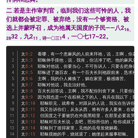
二 若是主作审判官，临到我们这些可怜的人，我
们就都会被定罪、被弃绝，没有一个够资格、被
选上并蒙呼召，成为祂属天国度的子民——八2
16、
32，九2
4，一〇七17~22。
28
11，诗一〇三1
太
8
:
2
  看哪，有一个患麻风的人前来拜祂，说，主啊，你若
太
8
:
3
  耶稣伸手摸他，说，我肯，你洁净了吧。他的麻风立
太
8
:
4
  耶稣对他说，你要当心，不可告诉人，只要去把身体
太
8
:
5
  耶稣进了迦百农，有一个百夫长到祂跟前来，恳求祂说
太
8
:
6
  主啊，我的仆人瘫痪了，躺在家里，极感痛苦。

太
8
:
7
  耶稣对他说，我去治好他。

太
8
:
8
  百夫长回答说，主啊，我不配你到舍下来，只要你说
太
8
:
9
  因为我也是一个在权柄之下的人，有兵在我以下；我
太
8
:
10
  耶稣听见，就希奇，对跟从的人说，我实在告诉你
太
8
:
11
  我又告诉你们，从东从西，将有许多人要来，在诸
太
8
:
12
  但国度之子要被扔在外面黑暗里，在那里必要哀哭切
太
8
:
13
  耶稣对百夫长说，去吧，照你所信的，给你成就了。
太
8
:
14
  耶稣到了彼得家里，见他的岳母发烧躺着。

太
8
:
15
  耶稣摸她的手，烧就退了；她便起来服事耶稣。
