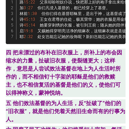
路
15
:
22
  父亲却吩咐奴仆说，快把那上好的袍子拿出来给他
加
3
:
27
  你们凡浸入基督的，都已经穿上了基督。

林前
1
:
30
  但你们得在基督耶稣里，是出于神，这基督成了
诗
45
:
13
  王女在君尊的住处，极其荣华；她的衣服是用金线
诗
45
:
14
  她要穿刺绣的衣服，被引到王前；随从她的陪伴童
启
19
:
8
  又赐她得穿明亮洁净的细麻衣，这细麻衣就是圣徒所
耶
2
:
32
  处女岂能忘记她的妆饰呢？新妇岂能忘记她的美衣
四 把未漂过的布补在旧衣服上，所补上的布会因
缩水的力量，扯破旧衣服，使裂缝更大；这样
作，意思是人尝试效法基督在地上为人生活时所
作的，而不相信钉十字架的耶稣是他们的救赎
主，也不相信复活的基督是他们的义，使他们可
以得神称义，蒙神悦纳。
五 他们效法基督的为人生活，反“扯破了”他们的
“旧衣服”，就是他们凭着天然旧生命而有的行事为
人。