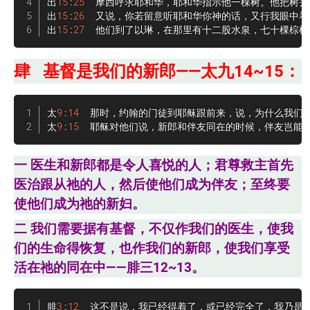
出
15
:
25
  摩西呼求耶和华，耶和华指示他一棵树。他把树丢
出
15
:
26
  又说，你若留意听耶和华你神的话，又行我眼中
出
15
:
27
  他们到了以琳，在那里有十二股水泉，七十棵棕
肆 基督是我们的新郎——太九14~15：
太
9
:
14
  那时，约翰的门徒到耶稣跟前来，说，为什么我们
太
9
:
15
  耶稣对他们说，新郎和伴友同在的时候，伴友岂能
一 医生和新郎都是令人喜悦的人；君尊救主首先
医治跟从祂的人，然后使他们成为伴友；至终要
使他们成为祂的新妇。
二 我们需要据有基督，不仅作我们的医生，使我
们的生命得恢复，也作我们的新郎，使我们享受
活在祂的同在中——腓三12~13。
腓
3
:
12
  这不是说，我已经得着了，或已经完全了，我乃是