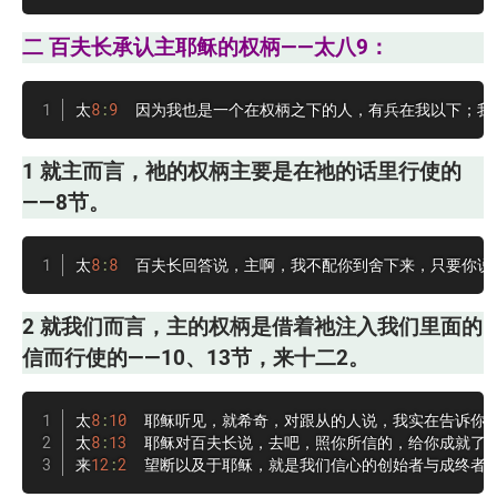
二 百夫长承认主耶稣的权柄——太八9：
太
8
:
9
  因为我也是一个在权柄之下的人，有兵在我以下；
1 就主而言，祂的权柄主要是在祂的话里行使的
——8节。
太
8
:
8
  百夫长回答说，主啊，我不配你到舍下来，只要你
2 就我们而言，主的权柄是借着祂注入我们里面的
信而行使的——10、13节，来十二2。
太
8
:
10
  耶稣听见，就希奇，对跟从的人说，我实在告诉你
太
8
:
13
  耶稣对百夫长说，去吧，照你所信的，给你成就了。
来
12
:
2
  望断以及于耶稣，就是我们信心的创始者与成终者