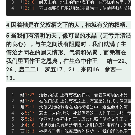
腓
2
:
10
  叫天上的、地上的和地底下的，在耶稣的名里，万膝
腓
2
:
11
  万口都要公开承认耶稣基督为主，使荣耀归与父神
4 因着祂是在父权柄之下的人，祂就有父的权柄。
5 当我们有清明的天，像可畏的水晶（无亏并清洁
的良心），与主之间没有阻隔时，我们就满了主
管治之同在的属天情形、气氛和光景，而凭着在
我们里面作王之恩典，在生命中作王——结一22、
26，启二二1，罗五17、21，来四16，参西一
13。
结
1
:
22
  活物的头以上有穹苍的样式，看着像可畏的水晶，铺
结
1
:
26
  在他们头以上的穹苍之上，有宝座的样式，像蓝宝
启
22
:
1
  天使又指给我看在城内街道当中一道生命水的河，
罗
5
:
17
  若因一人的过犯，死就借着这一人作了王，那些受
罗
5
:
21
  使罪怎样在死中作王，恩典也照样借着义作王，叫
来
4
:
16
  所以我们只管坦然无惧地来到施恩的宝座前，为要受
西
1
:
13
  祂拯救了我们脱离黑暗的权势，把我们迁入祂爱子