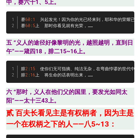
中，赛六十1、5上。
赛
60
:
1
  兴起发光！因为你的光已经来到，耶和华的荣耀已经
赛
60
:
5
上  那时你看见就有光荣，……
五 “义人的途径好像黎明的光，越照越明，直到日
午”——箴四18，腓二15~16上。
腓
2
:
15
  使你们无可指摘、纯洁无杂，在弯曲悖谬的世代中
腓
2
:
16
上  将生命的话表明出来，……
六 “那时，义人在他们父的国里，要发光如同太
阳”——太十三43上。
贰
百夫长看见主是有权柄者，因为主是
一个在权柄之下的人——八5~13：