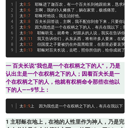
太
8
:
5
  耶稣进了迦百农，有一个百夫长到祂跟前来，恳求祂说
太
8
:
6
  主啊，我的仆人瘫痪了，躺在家里，极感痛苦。

太
8
:
7
  耶稣对他说，我去治好他。

太
8
:
8
  百夫长回答说，主啊，我不配你到舍下来，只要你说
太
8
:
9
  因为我也是一个在权柄之下的人，有兵在我以下；我
太
8
:
10
  耶稣听见，就希奇，对跟从的人说，我实在告诉你
太
8
:
11
  我又告诉你们，从东从西，将有许多人要来，在诸
太
8
:
12
  但国度之子要被扔在外面黑暗里，在那里必要哀哭切
太
8
:
13
  耶稣对百夫长说，去吧，照你所信的，给你成就了
一 百夫长说“我也是一个在权柄之下的人”，乃是
认出主是一个在权柄之下的人；因着百夫长是一
个在权柄之下的人，他就有权柄命令那些在他以
下的人——9节上：
太
8
:
9
上  因为我也是一个在权柄之下的人，有兵在我以下；…
1 主耶稣在地上，在祂的人性里作为神人，乃是完