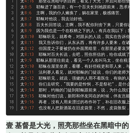
太
4
:
16
  那坐在黑暗中的百姓，看见了大光；并且向那些坐在
太
8
:
5
  耶稣进了迦百农，有一个百夫长到祂跟前来，恳求祂说
太
8
:
6
  主啊，我的仆人瘫痪了，躺在家里，极感痛苦。

太
8
:
7
  耶稣对他说，我去治好他。

太
8
:
8
  百夫长回答说，主啊，我不配你到舍下来，只要你说
太
8
:
9
  因为我也是一个在权柄之下的人，有兵在我以下；我
太
8
:
10
  耶稣听见，就希奇，对跟从的人说，我实在告诉你
太
8
:
11
  我又告诉你们，从东从西，将有许多人要来，在诸
太
8
:
12
  但国度之子要被扔在外面黑暗里，在那里必要哀哭切
太
8
:
13
  耶稣对百夫长说，去吧，照你所信的，给你成就了。
太
9
:
9
  耶稣从那里往前走，看见一个人名叫马太，坐在税关
太
9
:
10
  耶稣在屋里坐席，看哪，有好些税吏和罪人来，与耶
太
9
:
11
  法利赛人看见，就对耶稣的门徒说，你们的老师为什
太
9
:
12
  耶稣听见，就说，强健的人用不着医生，有病的人才
太
9
:
13
  你们去研究，“我要的是怜悯，不是祭祀”，是什么
太
9
:
14
  那时，约翰的门徒到耶稣跟前来，说，为什么我们
太
9
:
15
  耶稣对他们说，新郎和伴友同在的时候，伴友岂能
太
9
:
16
  再者，没有人用未漂过的布作补丁，补在旧衣服上
太
9
:
17
  也没有人把新酒装在旧皮袋里；不然，皮袋胀裂，
壹
基督是大光，照亮那些坐在黑暗中的