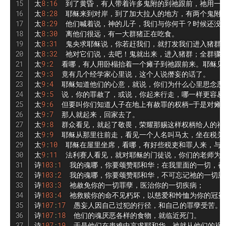
太
8
:
16
  到了黄昏，有人带着许多鬼附的到祂跟前，祂用一
太
8
:
28
  耶稣来到对岸，到了加大拉人的地方，有两个鬼附
太
8
:
29
  他们喊着说，神的儿子，我们与你何干？时候还没有
太
8
:
30
  离他们很远，有一大群猪正在吃食。

太
8
:
31
  鬼央求耶稣说，你若赶我们，就打发我们进入猪群吧
太
8
:
32
  祂对它们说，去吧！鬼就出来，进入猪群；全群骤
太
9
:
2
  看哪，有人用卧榻抬着一个瘫子到祂跟前来。耶稣见
太
9
:
3
  竟有几个经学家心里说，这个人说僭妄的话了。

太
9
:
4
  耶稣知道他们的心意，就说，你们为什么心里思念恶事
太
9
:
5
  说，你的罪赦了，或说，你起来行走，哪一样更容易？
太
9
:
6
  但要叫你们知道人子在地上有赦罪的权柄—于是对瘫
太
9
:
7
  那人就起来，回家去了。

太
9
:
8
  群众看见，就起了敬畏，荣耀那赐这样权柄给人的神。
太
9
:
9
  耶稣从那里往前走，看见一个人名叫马太，坐在税关
太
9
:
10
  耶稣在屋里坐席，看哪，有好些税吏和罪人来，与耶
太
9
:
11
  法利赛人看见，就对耶稣的门徒说，你们的老师为什
诗
103
:
1
  我的魂哪，你要颂赞耶和华；在我里面的一切，都
诗
103
:
2
  我的魂哪，你要颂赞耶和华，不可忘记祂的一切恩惠
诗
103
:
3
  祂赦免你的一切罪孽，医治你的一切疾病；

诗
103
:
4
  祂救赎你的命不见朽坏，以慈爱和怜恤为你的冠冕；
诗
107
:
17
  愚妄人因自己过犯的行径，和自己的罪孽受苦。

诗
107
:
18
  他们的魂厌恶各样的食物，就临近死门。

诗
107
:
19
  于是他们在患难中哀求耶和华，祂就从他们的祸患