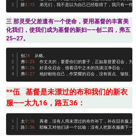
腓
3
:
13
  弟兄们，我不是以为自己已经取得了，我只有一件
三 那灵受父差遣有一个使命，要用基督的丰富美
化我们，使我们成为基督的新妇——创二四，弗五
25~27。
创
24
  从略。

弗
5
:
25
  作丈夫的，要爱你们的妻子，正如基督爱召会，为召
弗
5
:
26
  好圣化召会，借着话中之水的洗涤洁净召会，

弗
5
:
27
  祂好献给自己，作荣耀的召会，没有斑点、皱纹、
**伍 基督是未漂过的布和我们的新衣
服——太九16，路五36：
太
9
:
16
  再者，没有人用未漂过的布作补丁，补在旧衣服上
路
5
:
36
  耶稣又对他们讲一个比喻：没有人把新衣服撕下一