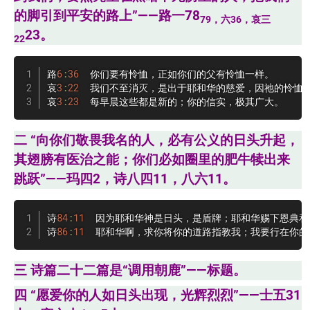
的脚引到平安的路上”——路一78
79，六36，哀三
23。
22
路
6
:
36
  你们要有怜恤，正如你们的父有怜恤一样。

哀
3
:
22
  我们不至消灭，是出于耶和华的慈爱，因祂的怜恤不
哀
3
:
23
  每早晨这些都是新的；你的信实，极其广大。
二 “向你们敬畏我名的人，必有公义的日头升起，
其翅膀有医治之能；你们必如圈里的肥牛犊出来
跳跃”——玛四2，诗八四11，八六11。
诗
84
:
11
  因为耶和华神是日头，是盾牌；耶和华赐下恩典和
诗
86
:
11
  耶和华啊，求你将你的道路指教我；我要行在你
三 诗篇二十二篇是“调用朝鹿”——标题。
四 “愿爱你的人如日头出现，光辉烈烈”——士五31