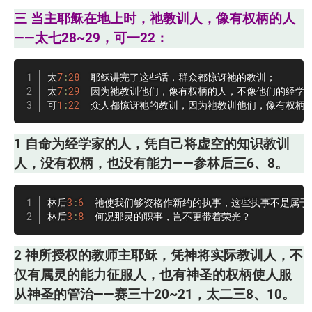
三 当主耶稣在地上时，祂教训人，像有权柄的人
——太七28~29，可一22：
太
7
:
28
  耶稣讲完了这些话，群众都惊讶祂的教训；

太
7
:
29
  因为祂教训他们，像有权柄的人，不像他们的经学家
可
1
:
22
  众人都惊讶祂的教训，因为祂教训他们，像有权柄
1 自命为经学家的人，凭自己将虚空的知识教训
人，没有权柄，也没有能力——参林后三6、8。
林后
3
:
6
  祂使我们够资格作新约的执事，这些执事不是属于
林后
3
:
8
  何况那灵的职事，岂不更带着荣光？
2 神所授权的教师主耶稣，凭神将实际教训人，不
仅有属灵的能力征服人，也有神圣的权柄使人服
从神圣的管治——赛三十20~21，太二三8、10。