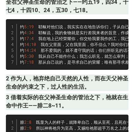
全在父神圣生命的管治之下——约五19，四34，十
七4，十四10、24，五30，七18。
约
5
:
19
  耶稣对他们说，我实实在在地告诉你们，子从自己
约
4
:
34
  耶稣说，我的食物就是实行差我来者的旨意，作成祂
约
17
:
4
  我在地上已经荣耀你，你交给我要我作的工，我已经
约
14
:
10
  我在父里面，父在我里面，你不信么？我对你们所
约
14
:
24
  那不爱我的，就不遵守我的话；你们所听见的话不
约
5
:
30
  我从自己不能作什么；我怎么听见，就怎么审判；
约
7
:
18
  那从自己说的，是寻求自己的荣耀；唯有那寻求差
2 作为人，祂弃绝自己天然的人性，而在天父神圣
生命的约束之下，过人性的生活。
3 借着实际的在父神圣生命的管治之下，祂就在生
命中作王——腓二8~11。
腓
2
:
8
  既显为人的样子，就降卑自己，顺从至死，且死在十字
腓
2
:
9
  所以神将祂升为至高，又赐给祂那超乎万名之上的名，