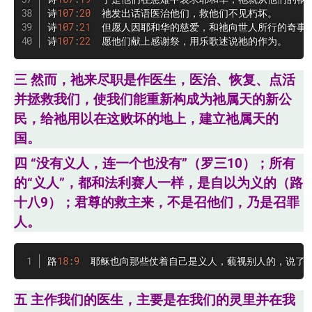
诗
107
:
20
  祂发出话语医治他们，救他们不见朽坏。

诗
107
:
21
  但愿人因耶和华的慈爱，和祂向世人所行的奇事，
诗
107
:
22
  愿他们献上感谢祭，用乐歌述说祂的作为。
三 然而，祂来尽职是作医生，医治、恢复、点活
并拯救我们，使我们能重新构成为祂属天的新公
民，给祂用以在这败坏的地上，建立祂属天的
国。
四 “没有义人，连一个也没有”（罗三10）；所有
的“义人”，都和法利赛人一样，是自以为义的（路
十八9）；君尊的救主来，不是召他们，乃是召罪
人。
路
18
:
9
  耶稣也向那些仗着自己是义人，藐视别人的，说了
五 主作我们的医生，主要是在我们的灵里并在我