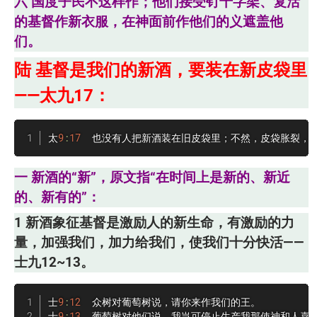
六 国度子民不这样作；他们接受钉十字架、复活
的基督作新衣服，在神面前作他们的义遮盖他
们。
陆
基督是我们的新酒，要装在新皮袋里
——太九17：
太
9
:
17
  也没有人把新酒装在旧皮袋里；不然，皮袋胀裂，
一 新酒的“新”，原文指“在时间上是新的、新近
的、新有的”：
1 新酒象征基督是激励人的新生命，有激励的力
量，加强我们，加力给我们，使我们十分快活——
士九12~13。
士
9
:
12
  众树对葡萄树说，请你来作我们的王。

士
9
:
13
  葡萄树对他们说，我岂可停止生产我那使神和人喜