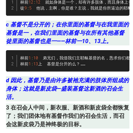
林前
12
:
12
  就如身体是一个，却有许多肢体，而且身体上一
徒
9
:
5
  他说，主啊，你是谁？主说，我就是你所逼迫的耶稣
c 基督不是分开的；在你里面的基督与在我里面的
基督是一，在我们里面的基督与在所有其他基督
徒里面的基督也是一——林前一10、13上。
林前
1
:
10
  弟兄们，我借我们主耶稣基督的名，恳求你们都
林前
1
:
13
上  基督是分开的么？……
d 因此，基督乃是由许多被祂充满的肢体所组成的
身体；这就是新皮袋—盛装基督这新酒的召会生
活。
3 在召会人中间，新衣服、新酒和新皮袋全都恢复
了；我们团体地有基督作我们的召会生活，而召
会这新皮袋乃是神终极的目标。