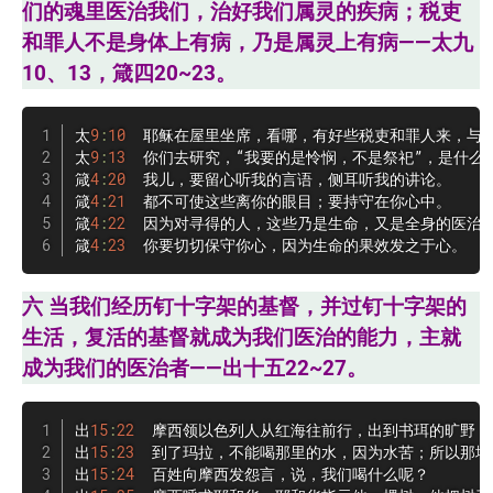
们的魂里医治我们，治好我们属灵的疾病；税吏
和罪人不是身体上有病，乃是属灵上有病——太九
10、13，箴四20~23。
太
9
:
10
  耶稣在屋里坐席，看哪，有好些税吏和罪人来，与耶
太
9
:
13
  你们去研究，“我要的是怜悯，不是祭祀”，是什么
箴
4
:
20
  我儿，要留心听我的言语，侧耳听我的讲论。

箴
4
:
21
  都不可使这些离你的眼目；要持守在你心中。

箴
4
:
22
  因为对寻得的人，这些乃是生命，又是全身的医治。
箴
4
:
23
  你要切切保守你心，因为生命的果效发之于心。
六 当我们经历钉十字架的基督，并过钉十字架的
生活，复活的基督就成为我们医治的能力，主就
成为我们的医治者——出十五22~27。
出
15
:
22
  摩西领以色列人从红海往前行，出到书珥的旷野，
出
15
:
23
  到了玛拉，不能喝那里的水，因为水苦；所以那地
出
15
:
24
  百姓向摩西发怨言，说，我们喝什么呢？
