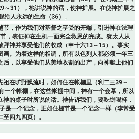
9～31），祂讲说神的话，使神扩展。在使神扩展之
赐给人永远的生命（36）。
越节，作为我们对基督之享受的开端，引进神在法理
棚节，表征神在生机一面完全救恩的完成。犹太人从
拜神并享受他们的收成（申十六13～15）。事实
图画。为着这样的相调，所有以色列人都必须一年三
之后，以享受他们从美地收割的出产，向神献上他们
先祖在旷野飘流时，如何住在帐棚里（利二三39～
都有一个帐棚，在这些帐棚中间，神有一个会幕，所以
立祂的桌子时所说的话。祂告诉我们，要吃饼喝杯，
桌子是一个记念，正如住棚节是一个记念一样（李常受
二至四九四页）。