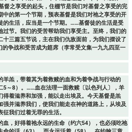
对基督之享受的起头，住棚节是我们对基督之享受的完
期中的第一个节期，预表基督是我们对祂之享受的开
徒的生活，应当是一个节期。……基督徒的生活是受
地过节。我们的受苦帮助我们享受主。至终，我们的
二十三篇五节说，主在我们仇敌面前，为我们摆设了
我们的争战和受苦成为筵席（李常受文集一九九四至一
的羊羔，带着其为着救赎的血和为着争战与行动的
5～8）。……血在法理一面救赎〔以色列人〕，羊
们得着滋养和加强，能以走出埃及。今天基督是羔
加强并滋养我们，使我们能走在神的道路上，从埃及
表征我们过着无罪的生活。
的血，好得着祂永远的生命（约六54），也必须吃祂
命的话（63），而永远活着（58）。在约翰三章，