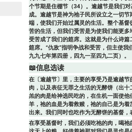
个节期是住棚节（34）。逾越节是我们
成。逾越节是神为祂子民所设立之一切节
端，使我们开始过属灵的生活。整个基督
苦的生活，但我们受苦是为使我们能更多
受苦成了我们的筵席。这就是为什么诗篇
筵席。“仇敌”指明争战和受苦，但主使
九九七年第四册，四九一至四九二页）。
📖信息选读
在〔逾越节〕里，主要的享受乃是逾越节
肉，以及表征无罪之生活的无酵饼（出十二
羔的肉是给神选民吃的，在生机一面使他
羊，祂的血是为着救赎，祂的自己是为着
出来。我们同时也吃作为无酵饼的基督，
在享受基督时，我们必须吃祂的肉，喝祂
这天上的粮，好借着祂那对我们是灵也是生