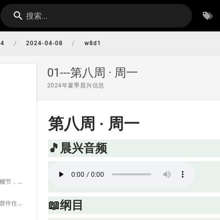
搜索...
/
/
04
2024-04-08
w8d1
01---第八周 · 周一
2024年夏季晨兴信息
第八周 · 周一
🎵晨兴音频
第八篇 基督作为住棚节，並作为那灵如同活水的江河从信徒流出來
📖纲目
壹 我们可以享受基督作住棚节——约七2，利二三39～43：