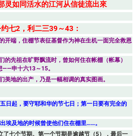
为那灵如同活水的江河从信徒流出來
约七2，利二三39～43：
赎的开端，住棚节表征基督作为神在生机一面完全救恩
他们的先祖在旷野飘流时，曾如何住在帐棚（帐幕）
——申十六13～15。
他们美地的出产，乃是一幅相调的真实图画。
十五日起，要守耶和华的节七日；第一日要有完全的
人出埃及地的时候曾使他们住在棚里……。
立了七个节期。第一个节期是逾越节（5），最后一