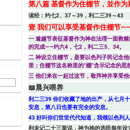
第八篇 基督作为住棚节，並作
读经：约七2、37～39，利二三39～43
壹
我们可以享受基督作住棚节——
一 逾越节表征基督作为神在法理一面救
的完成——约六4，七2，利二三5、34。
二 神设立住棚节，是要以色列子民记念
里；住棚节这名称里的“棚”含示记念的思想
三 他们来在一起过这节，敬拜神并享受
📖晨兴喂养
利二三39 你们收藏了地的出产，从七月
安息，第八日也要有完全的安息。
43 好叫你们世世代代知道，我领以色列
利未记二十三章说，神为祂的选民每年设