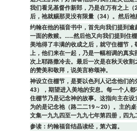
我们看见基督作新郎，乃是在万有之上（2
后，祂就赐那灵没有限量（34）。然后祂
约翰在他的福音书中，首先向我们提到逾
一面的救赎。……然后他又向我们提到住
美地得了丰满的收成之后，就守住棚节，敬
上，他们来在一起，乃是一幅相调的真实
次上耶路撒冷去。最后一次是在秋天收割
的赞美和敬拜，说美言称颂神。
神设立住棚节，是要以色列人记念他们的
43），期望进入美地的安息。每一个人
住棚节乃是记念神的故事。这指向主在设
为的是记念祂（路二二19～20）。主的
文集一九九四至一九九七年第四册，四九
参读：约翰福音结晶读经，第六篇。