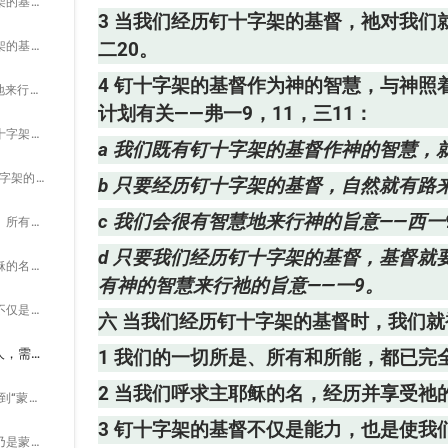
a 我们既有钉十字架的基督作神的智慧，就不需要寻求一条路来完成神的旨意。
3 当我们经历钉十字架的基督，祂对我们
b 只要经历钉十字架的基督，自然就有路来行神的旨意。
二20。
4 钉十字架的基督作为神的智慧，与神
c 我们会很有智慧地来行神的旨意——西一9，四12。
计划有关——弗一9，11，三11：
d 只要我们经历钉十字架的基督，基督就要成为从神给我们的智慧，以完成祂的计划；我们会有神的智慧来行祂的旨意——一9。
a 我们既有钉十字架的基督作神的智慧，
六 当我们经历钉十字架的基督时，我们就被了结——加二20：
b 只要经历钉十字架的基督，自然就有路
c 我们会很有智慧地来行神的旨意——西一
1 我们的一切所是、所有和所能，都已完全了结。
d 只要我们经历钉十字架的基督，基督
2 当我们呼求主耶稣的名，经历并享受祂的时候，祂的钉十字架就会了结我们。
有神的智慧来行祂的旨意——一9。
3 钉十字架的基督不仅是能力，也是使我们蒙拯救脱离肉体、天然生命和旧造的道路。
六 当我们经历钉十字架的基督时，我们就
贰 我们是蒙神所召的人，需要认识并经历基督的能力和智慧——林前一24：
1 我们的一切所是、所有和所能，都已完
2 当我们呼求主耶稣的名，经历并享受祂
一 林前一章二节提到“蒙召的圣徒”：
3 钉十字架的基督不仅是能力，也是使
1 在基督里的信徒乃是蒙召的圣徒，并不是蒙召作圣徒；这是地位上的事，是地位上的圣别，为了达到性质上的圣别。