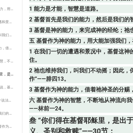
1 能力是才能，智慧是道路。
五 基督作为神的能力，用大能加强我们，在我们的所是和所作上供应、维持我们：
2 基督首先是我们的能力，然后是我们的
1 在我们一切的遭遇和景况中，基督这神的能力，叫我们能忍受苦难、背负重担、并稳定站住。
3 基督是神的能力，来完成神的经纶；
2 祂也维持我们，叫我们不动摇；因此，保罗宣告说，“我在那加我能力者的里面，凡事都能作”——腓四13。
五 基督作为神的能力，用大能加强我们
3 基督作为神的能力，借着祂神圣的分赐，天天供应我们并维持我们。
1 在我们一切的遭遇和景况中，基督这
住。
六 基督作为神的智慧，不断地从神流向我们，在我们的经历中，成为我们当下且实际的智慧——林前一24。
2 祂也维持我们，叫我们不动摇；因此，
叁 “你们得在基督耶稣里，是出于神，这基督成了从神给我们的智慧：公义、圣别和救赎”——30节：
作”——腓四13。
一 在这节保罗不是说，基督成了我们的智慧；他乃是说，基督成了“从神给我们”的智慧：
3 基督作为神的能力，借着祂神圣的分赐
六 基督作为神的智慧，不断地从神流向
1 “从神给我们”这个说法，指明有一种传输是现今的、实际的、经历的，也是持续进行的。
——林前一24。
2 基督成了从神给我们的智慧，指明有从神传输给我们的基督作为智慧，作我们每天的经历。
叁 “你们得在基督耶稣里，是出
3 我们不断需要基督作为从神给我们的智慧。
义、圣别和救赎”——30节：