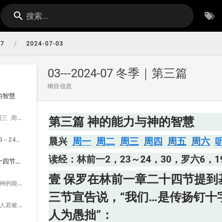
搜索...
/
07
2024-07-03
03---2024-07 冬季｜第三篇
纲目信息
的智慧
晨兴 周一 周二 周三 周四 周五 周六 听抄
第三篇 神的能力与神的智慧
读经：林前一2，23～24，30，罗六6，19，22，弗一9，11，三11
晨兴
周一
周二
周三
周四
周五
周六
读经：林前一2，23～24，30，罗六6，1
壹 保罗在林前一章二十四节提到基督是神的能力与神的智慧之前，在二十三节宣告说，“我们…是传扬钉十字架的基督，对犹太人为绊脚石，对外邦人为愚拙”：
壹 保罗在林前一章二十四节提
一 这指明这位作为神的能力与神的智慧，为要完成神经纶的基督，是钉十字架的基督，一位不作什么来救自己的基督——24节。
三节宣告说，“我们…是传扬钉
二 在人眼中，一个人若被钉十字架，他会被认为是无能的，因为一个有能力的人不会让自己被钉十字架；然而，基督是神的能力，却被钉十字架。
人为愚拙”：