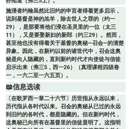
孙知道（弗三5上）。
施浸者约翰虽然比旧约的申言者得着更多启示，
说到基督是神的羔羊，除去世人之罪的（约一
29），是那要将他们浸在圣灵里的一位（太三
11），又是要娶新妇的新郎（约三29）。然而，
甚至他也没有得着关于基督的奥秘—召会—的清楚
异象。因此，在新约以前的诸世代中，召会这奥
秘是向人隐藏的，直到新约时代才向使徒与信徒
启示出来（弗三5，西一26）（真理课程四级卷
一，一六二至一六五页）。
📖信息选读
〔在歌罗西一章二十六节〕历世指从永远以来，
历代指从各时代以来。召会的奥秘从已过的永远
到旧约的各时代，都是隐藏的。但在新约时代，
这奥秘已向所有在基督里的信徒显明了。这指明