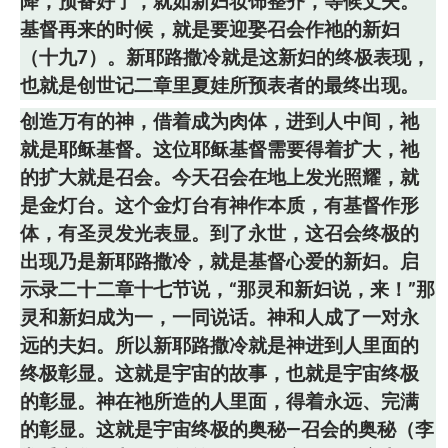
降，预备好了，就如新妇妆饰整齐，等候丈夫。”
基督再来的时候，就是要迎娶召会作祂的新妇
（十九7）。新耶路撒冷就是这新妇的终极表现，
也就是创世记二章里夏娃所预表者的最终出现。
创造万有的神，借着成为肉体，进到人中间，祂
就是耶稣基督。这位耶稣基督需要得着扩大，祂
的扩大就是召会。今天召会在地上发光照耀，就
是金灯台。这个金灯台有神作本质，有基督作形
体，有圣灵发光表显。到了永世，这召会终极的
出现乃是新耶路撒冷，就是基督心爱的新妇。启
示录二十二章十七节说，“那灵和新妇说，来！”那
灵和新妇成为一，一同说话。神和人成了一对永
远的夫妇。所以新耶路撒冷就是神进到人里面的
终极彰显。这就是宇宙的故事，也就是宇宙终极
的彰显。神在祂所造的人里面，得着永远、完满
的彰显。这就是宇宙终极的奥秘—召会的奥秘（李