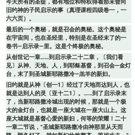
今天所有的圣徒，都有地位和特权得着那未曾向
旧约神的子民启示的事（真理课程四级卷一，一
六六页）。
最后的一个奥秘，就是召会的奥秘。这个奥秘是
在宇宙间，也在圣经里，特别是在圣经末了的一
卷书—启示录—里。这是个终极的奥秘。
从创世记一章……到启示录二十二章，〔我们看
见〕从神、天地、人，到耶稣基督，到召会—金灯
台，末了到圣城新耶路撒冷—羔羊的新妇。
旧约就是从神〔创一1〕经过了天地而达到人，也
就是达到人的灵〔亚十二1〕。……到了启示录末
了，当新耶路撒冷城出现的时候，那就是一个极
大的金灯台，也就是一座大城在一座大山上。这
座大城就是基督心爱的新妇，何等的荣耀！二十
一章二节说，“圣城新耶路撒冷由神那里从天而